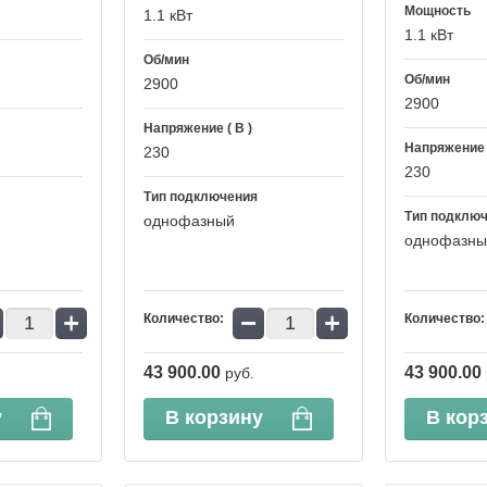
Мощность
1.1 кВт
1.1 кВт
Об/мин
Об/мин
2900
2900
Напряжение ( В )
Напряжение (
230
230
Тип подключения
Тип подклю
однофазный
однофазны
+
−
+
Количество:
Количество:
43 900.00
43 900.00
руб.
у
В корзину
В кор