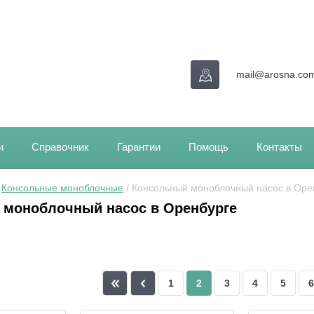
mail@arosna.co
и
Справочник
Гарантии
Помощь
Контакты
 
Консольные моноблочные
 / Консольный моноблочный насос в Оре
 моноблочный насос в Оренбурге
1
2
3
4
5
6