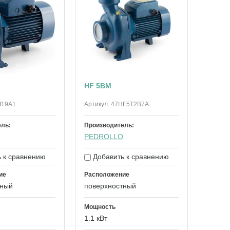
HF 5BM
I19A1
Артикул:
47HF5T2B7A
ель:
Производитель:
PEDROLLO
 к сравнению
Добавить к сравнению
ие
Расположение
тный
поверхностный
Мощность
1.1 кВт