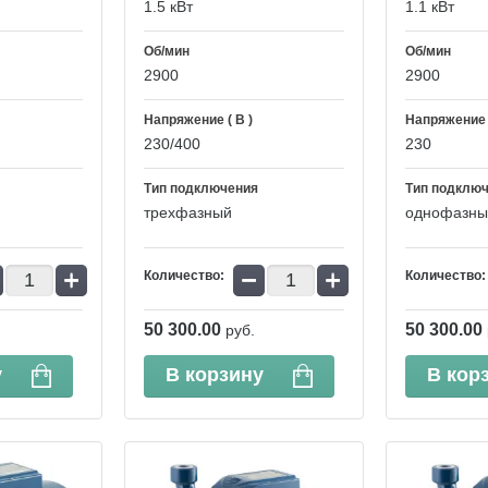
1.5 кВт
1.1 кВт
Об/мин
Об/мин
2900
2900
Напряжение ( В )
Напряжение (
230/400
230
Тип подключения
Тип подклю
трехфазный
однофазны
+
−
+
Количество:
Количество:
50 300.00
50 300.00
руб.
у
В корзину
В кор