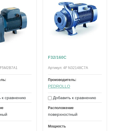
F32/160C
F5M2B7A1
Артикул:
4F N32148C7A
ель:
Производитель:
PEDROLLO
 к сравнению
Добавить к сравнению
ие
Расположение
тный
поверхностный
Мощность