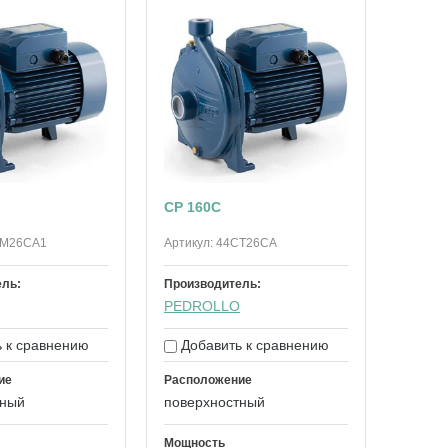
CP 160C
M26CA1
Артикул:
44CT26CA
ель:
Производитель:
PEDROLLO
 к сравнению
Добавить к сравнению
ие
Расположение
тный
поверхностный
Мощность