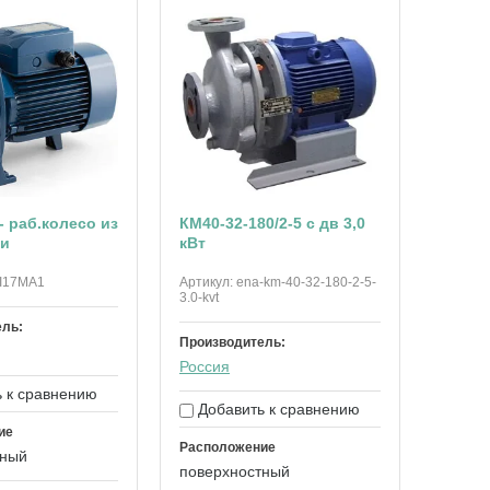
- раб.колесо из
КМ40-32-180/2-5 с дв 3,0
ки
кВт
I17MA1
Артикул:
ena-km-40-32-180-2-5-
3.0-kvt
ель:
Производитель:
Россия
 к сравнению
Добавить к сравнению
ие
Расположение
тный
поверхностный