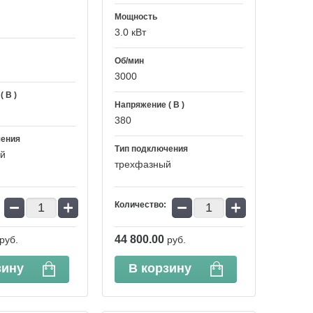
Мощность
3.0 кВт
Об/мин
3000
 В )
Напряжение ( В )
380
чения
Тип подключения
й
трехфазный
−
+
−
+
Количество:
44 800.00
руб.
руб.
зину
В корзину