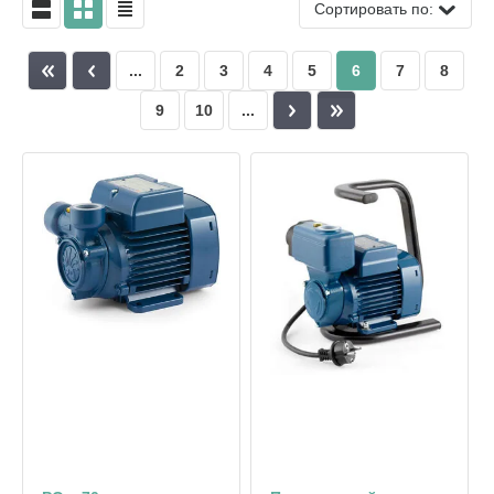
Сортировать по:
...
2
3
4
5
6
7
8
9
10
...