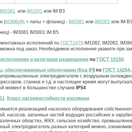
IM1081
или
IM1001
или IM B3
е (
КОМБИК
= лапы + фланец) -
IM2081
или
IM2001
или IM B
ец) - IM3081 IM3001 IM B5
х монтажных исполнений по
ГОСТ2479
IM1082, IM2082, IM36
озможна под заказ. Необходимое исполнение укажите при за
 исполнение и категория размещения
по
ГОСТ 15150
ы, обеспечиваемые оболочками (Код IP
) по
ГОСТ 14254-2
епромышленные электродвигатели с воздушным охлаждение
ессоров, станков и т.д. в настоящее время могут выпускать
ый момент в большинстве случаев
IP54
S1
Класс нагревостойкости изоляции
мается реализацией насосного оборудования собственного
ей, насосов, запачных частей ведущих российских и заруб
различных областях, ЖКХ, сельское хозяйство, промышленн
ый электродвигатель разных категорий можно, ознакомив