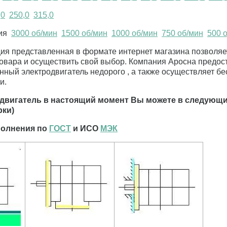
,0
250,0
315,0
ния
3000 об/мин
1500 об/мин
1000 об/мин
750 об/мин
500 
ия представленная в формате интернет магазина позволяе
овара и осуществить свой выбор. Компания Аросна предос
й электродвигатель недорого , а также осуществляет бе
ки.
одвигатель в настоящий момент Вы можете в следующи
рки)
полнения по
ГОСТ
и ИСО
МЭК