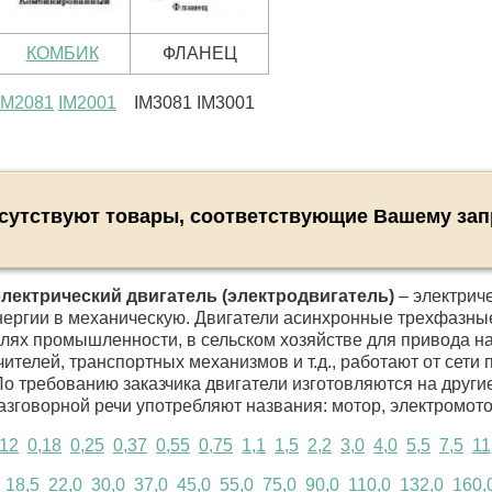
КОМБИК
ФЛАНЕЦ
IM2081
IM2001
IM3081 IM3001
сутствуют товары, соответствующие Вашему зап
ектрический двигатель (электродвигатель)
– электрич
нергии в механическую. Двигатели асинхронные трехфазны
лях промышленности, в сельском хозяйстве для привода на
чителей, транспортных механизмов и т.д., работают от сети
 По требованию заказчика двигатели изготовляются на друг
разговорной речи употребляют названия: мотор, электромото
,12
0,18
0,25
0,37
0,55
0,75
1,1
1,5
2,2
3,0
4,0
5,5
7,5
11
18,5
22,0
30,0
37,0
45,0
55,0
75,0
90,0
110,0
132,0
160,