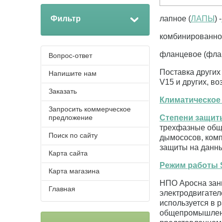
Фильтр
лапное (
ЛАПЫ
) -
комбинированно
фланцевое (флан
Вопрос-ответ
Поставка други
Напишите нам
V15 и других, в
Заказать
Климатическое
Запросить коммерческое
предложение
Степени защит
трехфазные общ
Поиск по сайту
дымососов, компр
защиты на данн
Карта сайта
Режим работы 
Карта магазина
НПО Аросна зани
Главная
электродвигател
используется в 
общепромышленн