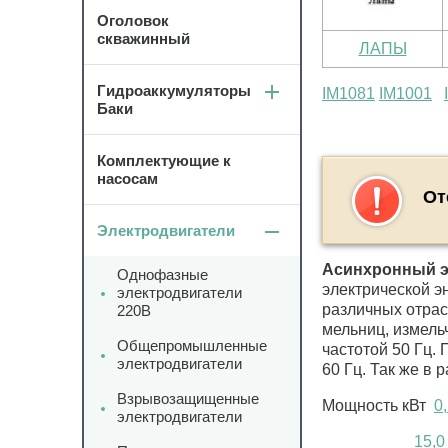
Оголовок
скважинный
ЛАПЫ
Гидроаккумуляторы
IM1081
IM1001
Баки
Комплектующие к
насосам
От
Электродвигатели
Асинхронный эл
Однофазные
электрической э
электродвигатели
различных отрас
220В
мельниц, измель
Общепромышленные
частотой 50 Гц.
электродвигатели
60 Гц. Так же в 
Взрывозащищенные
Мощность кВт
0
электродвигатели
15,0