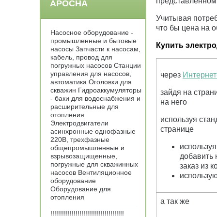
представленном 
АРОСНА
Учитывая потреб
что бы цена на 
Насосное оборудование -
промышленные и бытовые
Купить электр
насосы Запчасти к насосам,
кабель, провод для
погружных насосов Станции
управления для насосов,
через
Интернет
автоматика Оголовки для
скважин Гидроаккумуляторы
зайдя на стран
- баки для водоснабжения и
на него
расширительные для
отопления
используя ста
Электродвигатели
странице
асинхронные однофазные
220В, трехфазные
используя
общепромышленные и
взрывозащищенные,
добавить 
погружные для скважинных
заказ из 
насосов Вентиляционное
использую
оборудование
Оборудование для
отопления
а так же
_______________________
!!!!!!!!!!!!!!!!!!!!!!!!!!!!!!!!!!!!!!