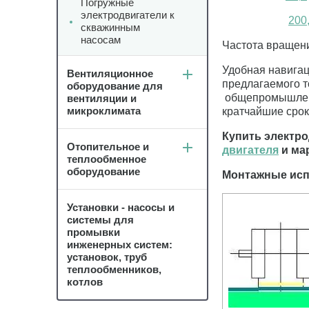
Погружные
электродвигатели к
200
скважинным
насосам
Частота враще
Удобная навигац
Вентиляционное
предлагаемого т
оборудование для
общепромышленны
вентиляции и
микроклимата
кратчайшие сро
Купить электр
Отопительное и
двигателя
и ма
теплообменное
оборудование
Монтажные ис
Установки - насосы и
системы для
промывки
инженерных систем:
установок, труб
теплообменников,
котлов