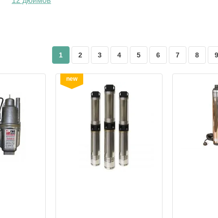
12 дюймов
1
2
3
4
5
6
7
8
new