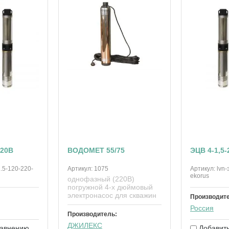
220В
ВОДОМЕТ 55/75
ЭЦВ 4-1,5-
1.5-120-220-
Артикул:
1075
Артикул:
lvn-
ekorus
однофазный (220В)
погружной 4-х дюймовый
электронасос для скважин
Производит
Россия
Производитель:
ДЖИЛЕКС
равнению
Добавить