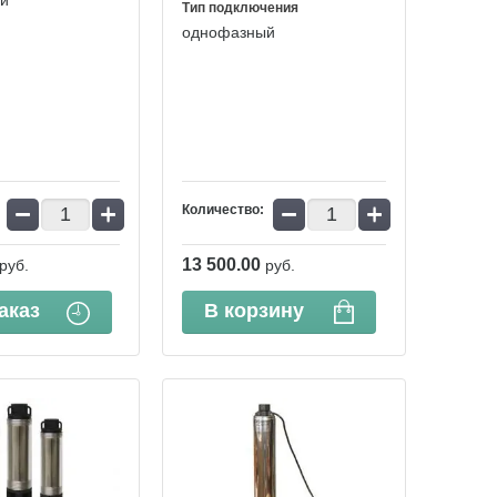
й
Тип подключения
однофазный
−
+
−
+
Количество:
13 500.00
руб.
руб.
аказ
В корзину