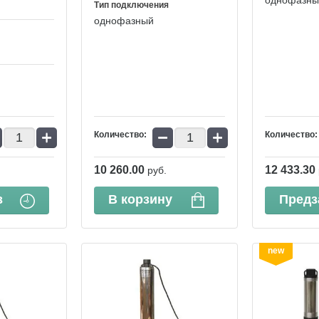
однофазны
Тип подключения
однофазный
+
−
+
Количество:
Количество:
10 260.00
12 433.30
руб.
з
В корзину
Предз
new