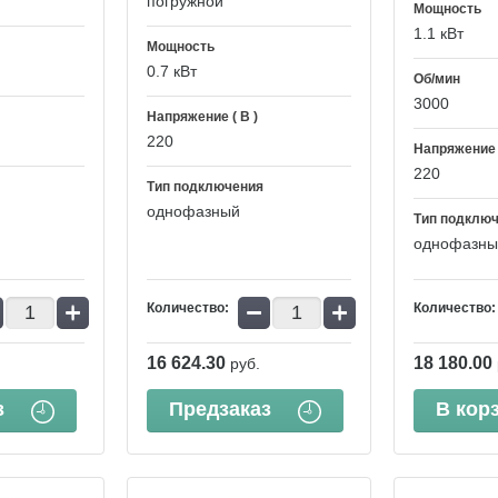
погружной
Мощность
1.1 кВт
Мощность
0.7 кВт
Об/мин
3000
Напряжение ( В )
220
Напряжение (
220
Тип подключения
однофазный
Тип подклю
однофазны
+
−
+
Количество:
Количество:
16 624.30
18 180.00
руб.
з
Предзаказ
В кор