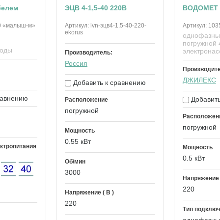
белем
ЭЦВ 4-1,5-40 220В
ВОДОМЕТ 
0 «малыш-м»
Артикул:
lvn-эцв4-1.5-40-220-
Артикул:
103
ekorus
однофазны
погружной 
воды
электронас
Производитель:
Россия
Производит
ДЖИЛЕКС
Добавить к сравнению
равнению
Добавить
Расположение
погружной
Расположен
погружной
Мощность
0.55 кВт
ктропитания
Мощность
0.5 кВт
Об/мин
3000
Напряжение (
220
Напряжение ( В )
220
Тип подклю