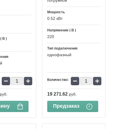
погружной
Мощность
0.52 кВт
Напряжение ( В )
220
 В )
Тип подключения
однофазный
чения
й
−
+
−
+
Количество:
19 271.62
руб.
руб.
зину
Предзаказ