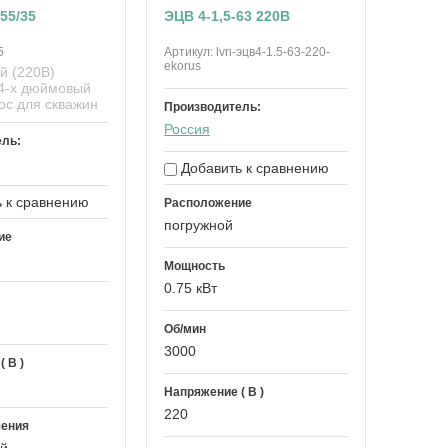
55/35
ЭЦВ 4-1,5-63 220В
5
Артикул:
lvn-эцв4-1.5-63-220-
ekorus
й (220В)
4-х дюймовый
ос для скважин
Производитель:
Россия
ель:
Добавить к сравнению
 к сравнению
Расположение
погружной
ие
Мощность
0.75 кВт
Об/мин
3000
 В )
Напряжение ( В )
220
чения