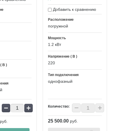
Добавить к сравнению
ие
Расположение
погружной
Мощность
1.2 кВт
Напряжение ( В )
220
 В )
Тип подключения
однофазный
чения
й
−
+
−
+
Количество:
25 500.00
руб.
руб.