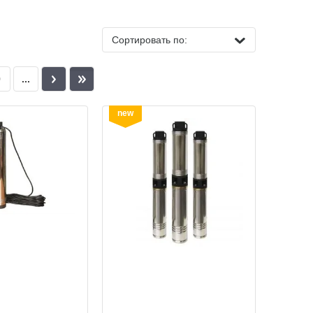
Сортировать по:
9
...
new