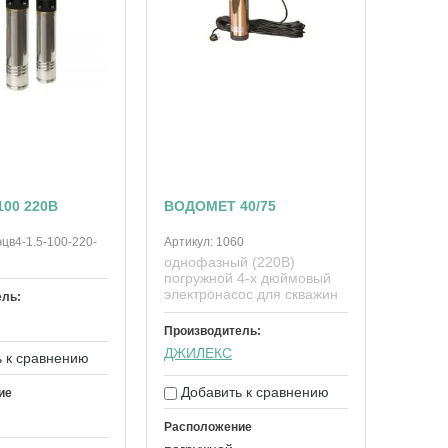
100 220В
ВОДОМЕТ 40/75
эцв4-1.5-100-220-
Артикул:
1060
однофазный (220В)
погружной 4-х дюймовый
электронасос для скважин
ель:
Производитель:
ДЖИЛЕКС
 к сравнению
Добавить к сравнению
ие
Расположение