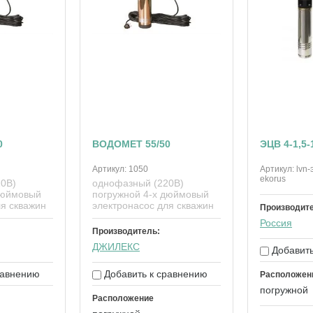
0
ВОДОМЕТ 55/50
ЭЦВ 4-1,5-
Артикул:
1050
Артикул:
lvn-
ekorus
0В)
однофазный (220В)
дюймовый
погружной 4-х дюймовый
ля скважин
электронасос для скважин
Производит
Россия
Производитель:
ДЖИЛЕКС
Добавить
равнению
Добавить к сравнению
Расположен
погружной
Расположение