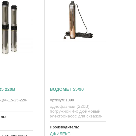
25 220В
ВОДОМЕТ 55/90
эцв4-1.5-25-220-
Артикул:
1090
однофазный (220В)
погружной 4-х дюймовый
электронасос для скважин
ель:
Производитель:
ДЖИЛЕКС
 к сравнению