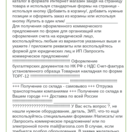
каталог в формате Интернет магазин зайдя на страницу
товара и используя стандартные формы на странице -
используя кнопку /Добавить в корзину/, добавить нужные
позиции и оформить заказ из корзины или используя
кнопку /Купить в один клик/ ______________________
Для получения оформленного коммерческого
предложения по форме для организаций или
оформления счета на юридической лицо,
воспользуйтесь любым из вариантов указанных выше и
укажите / приложите реквизиты или воспользуйтесь
формой для юридических лиц и ИП /Запросить
коммерческое предложение/
!!!!!!!!!!!!!!!!!!!!!!!!!!!!!!!!!!!!!!!!!!!!!!!!! Оформление
бухгалтерских документов по НК РФ с НДС Счет-фактура
установленного образца Товарная накладная по форме
ТОРГ-12 !!!!!!!!!!!!!!!!!!!!!!!!!!!!!!!!!!!!!!!!!!
________________________ !!!!!!!!!!!!!!!!!!!!!!!!!!!!!!!!!!!!!!!!
+++ Получение со склада - самовывоз +++ Отгрузка
транспортными компаниями +++ Получение со склада в
Вашем городе +++ Доставка по всей России
!!!!!!!!!!!!!!!!!!!!!!!!!!!!!!!!!! ________________________
???????????????!!!!!!!!!!!!!!!!!!! У Вас есть вопрос ?, не
нашли нужное оборудование, деталь, ЗИП, что-то ещё
воспользуйтесь специальными формами /Написать/ или
/Запросить коммерческое предложение/ или по
электронной почте mail@arosna.com В случае, если
требуется подбор оборудования, В заявке желательно