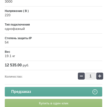
3000
Напряжение ( В )
220
Тип подключения
однофазный
Степень защиты IP
54
Вес
19.1 кг
12 535.00
руб.
−
+
Количество:
Предзаказ
Купить в один клик