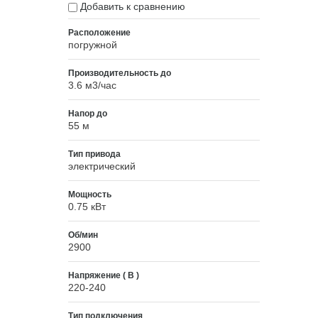
Добавить к сравнению
Расположение
погружной
Производительность до
3.6 м3/час
Напор до
55 м
Тип привода
электрический
Мощность
0.75 кВт
Об/мин
2900
Напряжение ( В )
220-240
Тип подключения