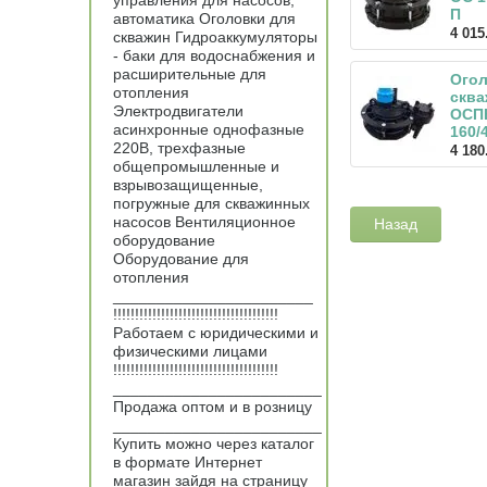
управления для насосов,
П
автоматика Оголовки для
4 015
скважин Гидроаккумуляторы
- баки для водоснабжения и
расширительные для
Ого
отопления
скв
Электродвигатели
ОСП
асинхронные однофазные
160/
220В, трехфазные
4 180
общепромышленные и
взрывозащищенные,
погружные для скважинных
насосов Вентиляционное
Назад
оборудование
Оборудование для
отопления
_______________________
!!!!!!!!!!!!!!!!!!!!!!!!!!!!!!!!!!!!!!
Работаем с юридическими и
физическими лицами
!!!!!!!!!!!!!!!!!!!!!!!!!!!!!!!!!!!!!!
________________________
Продажа оптом и в розницу
________________________
Купить можно через каталог
в формате Интернет
магазин зайдя на страницу