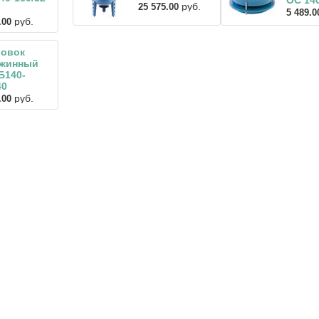
ОС 140
руб.
25 575.00
5 489.0
руб.
.00
ловок
ажинный
Б140-
40
руб.
.00