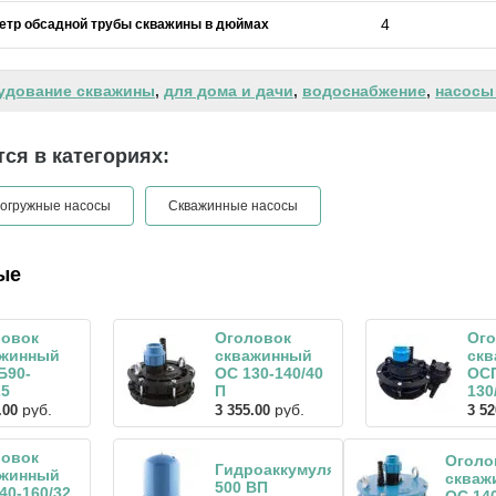
4
етр обсадной трубы скважины в дюймах
удование скважины
,
для дома и дачи
,
водоснабжение
,
насосы
ся в категориях:
огружные насосы
Скважинные насосы
ые
ловок
Оголовок
Ого
ажинный
скважинный
ск
Б90-
ОС 130-140/40
ОСП
25
П
130
руб.
руб.
.00
3 355.00
3 52
ловок
Оголо
Гидроаккумулятор
ажинный
скваж
500 ВП
40-160/32