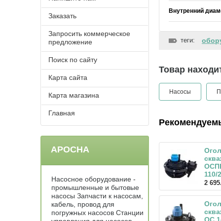
Внутренний диам
Заказать
Запросить коммерческое
теги:
обор
предложение
Поиск по сайту
Товар находит
Карта сайта
Насосы
П
Карта магазина
Главная
Рекомендуем
АРОСНА
Ого
скв
ОСП
110/
Насосное оборудование -
2 695
промышленные и бытовые
насосы Запчасти к насосам,
Ого
кабель, провод для
скв
погружных насосов Станции
ОС 1