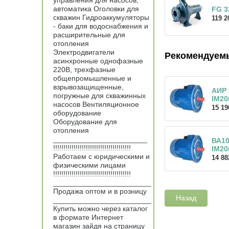
управления для насосов,
автоматика Оголовки для
FG 3
скважин Гидроаккумуляторы
119 2
- баки для водоснабжения и
расширительные для
отопления
Электродвигатели
Рекомендуем
асинхронные однофазные
220В, трехфазные
общепромышленные и
взрывозащищенные,
АИР 
погружные для скважинных
IM20
насосов Вентиляционное
15 19
оборудование
Оборудование для
отопления
_______________________
ВА1
!!!!!!!!!!!!!!!!!!!!!!!!!!!!!!!!!!!!!!
IM20
Работаем с юридическими и
14 88
физическими лицами
!!!!!!!!!!!!!!!!!!!!!!!!!!!!!!!!!!!!!!
________________________
Продажа оптом и в розницу
Назад
________________________
Купить можно через каталог
в формате Интернет
магазин зайдя на страницу