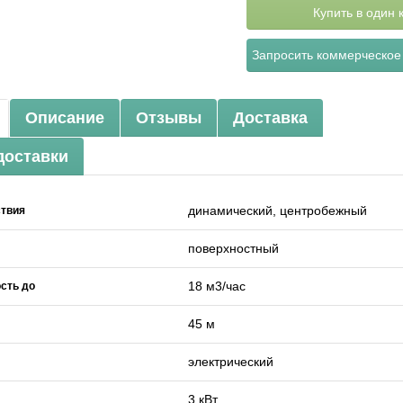
Купить в один 
Запросить коммерческое
Описание
Отзывы
Доставка
доставки
динамический, центробежный
ствия
поверхностный
18 м3/час
сть до
45 м
электрический
3 кВт