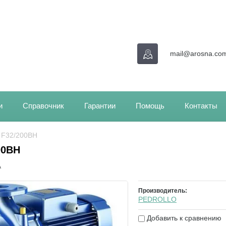
mail@arosna.co
и
Справочник
Гарантии
Помощь
Контакты
/ F32/200BH
00BH
A
Производитель:
PEDROLLO
Добавить к сравнению