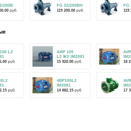
2/200B
FG 32/200BH
FG 
руб.
руб.
00.00
119 200.00
119 
ые
100 L2
АИР 100
АИ
81
L2 ЖУ IM2081
IM2
руб.
руб.
6.00
15 920.00
18 2
00L2
4ВР100L2
АИ
81
IM2081
IM2
руб.
руб.
2.15
14 882.15
17 3