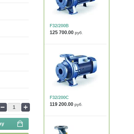
F32/200B
125 700.00
руб.
F32/200C
119 200.00
руб.
−
+
ну