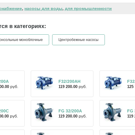
снабжение
,
насосы для воды
,
для промышленности
ся в категориях:
онсольные моноблочные
Центробежные насосы
200A
F32/200AH
F32
руб.
руб.
00.00
119 200.00
125 
200C
FG 32/200A
FG 
руб.
руб.
00.00
119 200.00
119 