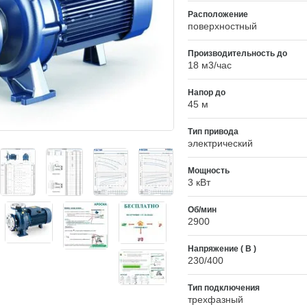
Расположение
поверхностный
Производительность до
18 м3/час
Напор до
45 м
Тип привода
электрический
Мощность
3 кВт
Об/мин
2900
Напряжение ( В )
230/400
Тип подключения
трехфазный