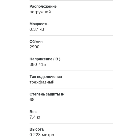
Расположение
погружной
Мощность
0.37 кВт
Об/мин
2900
Напряжение ( В )
380-415
Тип подключения
трехфазный
Степень защиты IP
68
Вес
7.4 кг
Высота
0.223 метра