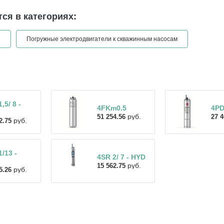
ся в категориях:
и
Погружные электродвигатели к скважинным насосам
,5/ 8 -
4FKm0.5
4PD
руб.
51 254.56
27 4
руб.
2.75
/13 -
4SR 2/ 7 - HYD
руб.
15 562.75
руб.
5.26