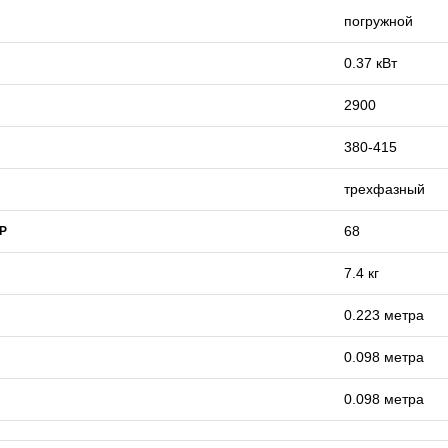
погружной
0.37 кВт
2900
380-415
трехфазный
68
IP
7.4 кг
0.223 метра
0.098 метра
0.098 метра