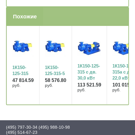
Похожие
1К150-125-
1К150-125-
1К150-
1К150-
315а с дв.
315 с дв.
125-315
125-315-5
22,0 кВт
30,0 кВт
47 814.59
58 576.80
101 015.2
113 521.59
руб.
руб.
руб.
руб.
(495) 797-30-34
(495) 988-10-98
(495) 514-67-23