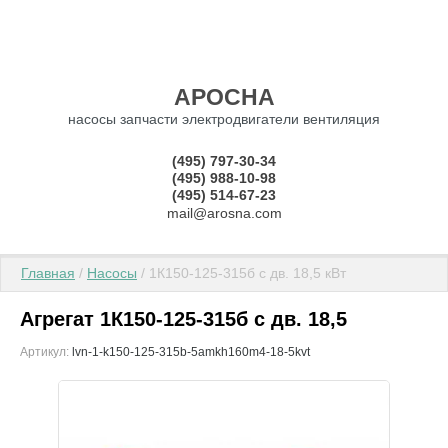
АРОСНА
насосы запчасти электродвигатели вентиляция
(495) 797-30-34
(495) 988-10-98
(495) 514-67-23
mail@arosna.com
Главная
 / 
Насосы
 / 1К150-125-315б с дв. 18,5 кВт
Агрегат 1К150-125-315б с дв. 18,5
Артикул:
lvn-1-k150-125-315b-5amkh160m4-18-5kvt