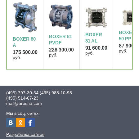
BOXER
BOXER
BOXER 81
50 PP
BOXER 80
81 AL
PVDF
A
87 900.0
91 600.00
228 300.00
руб.
175 500.00
руб.
руб.
руб.
(495) 797-30-34
(495) 988-10-98
(495) 514-67-23
mail@arosna.com
Мы в соц. сетях:
Разработка сайтов