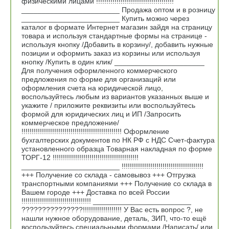
физическими лицами !!!!!!!!!!!!!!!!!!!!!!!!!!!!!!!!!!!!!!
________________________ Продажа оптом и в розницу
________________________ Купить можно через
каталог в формате Интернет магазин зайдя на страницу
товара и используя стандартные формы на странице -
используя кнопку /Добавить в корзину/, добавить нужные
позиции и оформить заказ из корзины или используя
кнопку /Купить в один клик/ ______________________
Для получения оформленного коммерческого
предложения по форме для организаций или
оформления счета на юридической лицо,
воспользуйтесь любым из вариантов указанных выше и
укажите / приложите реквизиты или воспользуйтесь
формой для юридических лиц и ИП /Запросить
коммерческое предложение/
!!!!!!!!!!!!!!!!!!!!!!!!!!!!!!!!!!!!!!!!!!!!!!!!! Оформление
бухгалтерских документов по НК РФ с НДС Счет-фактура
установленного образца Товарная накладная по форме
ТОРГ-12 !!!!!!!!!!!!!!!!!!!!!!!!!!!!!!!!!!!!!!!!!!
________________________ !!!!!!!!!!!!!!!!!!!!!!!!!!!!!!!!!!!!!!!!
+++ Получение со склада - самовывоз +++ Отгрузка
транспортными компаниями +++ Получение со склада в
Вашем городе +++ Доставка по всей России
!!!!!!!!!!!!!!!!!!!!!!!!!!!!!!!!!! ________________________
???????????????!!!!!!!!!!!!!!!!!!! У Вас есть вопрос ?, не
нашли нужное оборудование, деталь, ЗИП, что-то ещё
воспользуйтесь специальными формами /Написать/ или