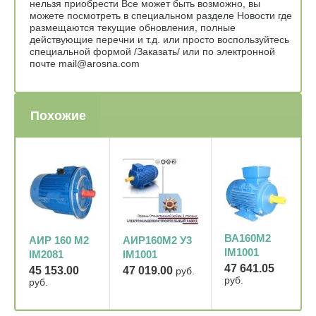
нельзя приобрести Все может быть возможно, вы
можете посмотреть в специальном разделе Новости где
размещаются текущие обновления, полные
действующие перечни и т.д. или просто воспользуйтесь
специальной формой /Заказать/ или по электронной
почте mail@arosna.com
Похожие
ВА160М2
АИР160М2 У3
АИР 160 М2
IM1001
IM1001
IM2081
47 641.05
47 019.00
45 153.00
руб.
руб.
руб.