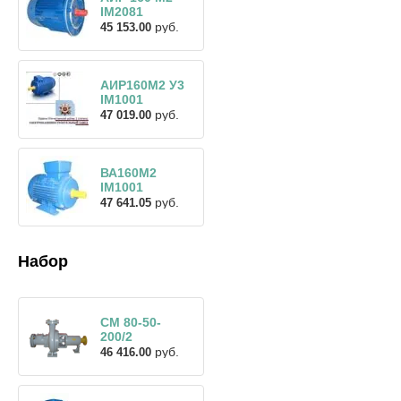
IM2081
руб.
45 153.00
АИР160М2 У3
IM1001
руб.
47 019.00
ВА160М2
IM1001
руб.
47 641.05
Набор
СМ 80-50-
200/2
руб.
46 416.00