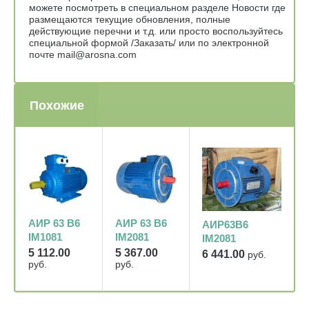
можете посмотреть в специальном разделе Новости где
размещаются текущие обновления, полные
действующие перечни и т.д. или просто воспользуйтесь
специальной формой /Заказать/ или по электронной
почте mail@arosna.com
Похожие
АИР 63 В6
АИР 63 В6
АИР63В6
IM1081
IM2081
IM2081
5 112.00
5 367.00
6 441.00
руб.
руб.
руб.