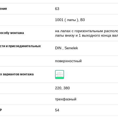
63
ения
1001 ( лапы ), B3
на лапах с горизонтальным распо
пособу монтажа
лапы внизу и 1 выходного конца ва
сти и присоединительных
DIN , Senelek
поверхностный
х вариантов монтажа
220, 380
трехфазный
54
IP