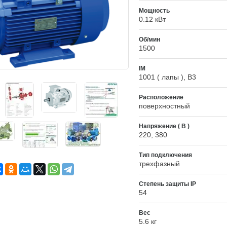
Мощность
0.12 кВт
Об/мин
1500
IM
1001 ( лапы ), B3
Расположение
поверхностный
Напряжение ( В )
220, 380
Тип подключения
трехфазный
Степень защиты IP
54
Вес
5.6 кг