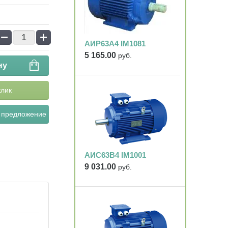
−
+
АИР63А4 IM1081
5 165.00
руб.
ну
клик
 предложение
АИС63В4 IM1001
9 031.00
руб.