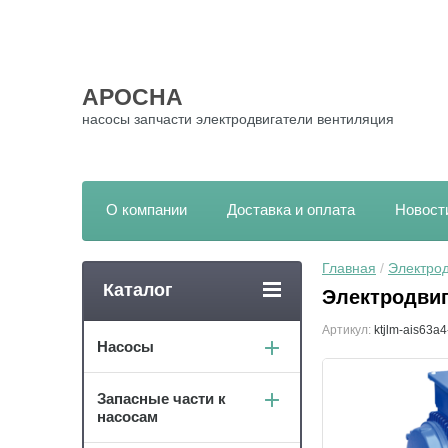
АРОСНА
насосы запчасти электродвигатели вентиляция
О компании
Доставка и оплата
Новост
Главная
 / 
Электрод
Каталог
Электродвиг
Артикул:
ktjlm-ais63a4
Насосы
Запасные части к
насосам