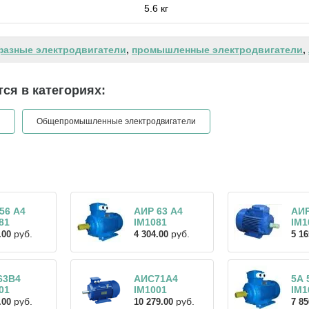
5.6 кг
фазные электродвигатели
,
промышленные электродвигатели
,
ся в категориях:
и
Общепромышленные электродвигатели
56 А4
АИР 63 А4
АИ
81
IM1081
IM1
руб.
руб.
.00
4 304.00
5 16
63В4
АИС71А4
5А 
01
IM1001
IM1
руб.
руб.
.00
10 279.00
7 85