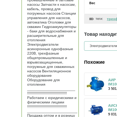
промышленные и бытовые
Вес
насосы Запчасти к насосам,
кабель, провод для
погружных насосов Станции
управления для насосов,
теги:
трех
автоматика Оголовки для
скважин Гидроаккумуляторы
- баки для водоснабжения и
Товар находит
расширительные для
отопления
Электродвигатели
Электродвигател
асинхронные однофазные
220В, трехфазные
общепромышленные и
Похожие
взрывозащищенные,
погружные для скважинных
насосов Вентиляционное
оборудование
Оборудование для
АИР 
IM10
отопления
_______________________
3 501
!!!!!!!!!!!!!!!!!!!!!!!!!!!!!!!!!!!!!!
Работаем с юридическими и
физическими лицами
АИС
!!!!!!!!!!!!!!!!!!!!!!!!!!!!!!!!!!!!!!
IM10
________________________
9 031
Продажа оптом и в розницу