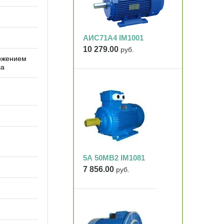
АИС71А4 IM1001
10 279.00
руб.
ложением
ла
5А 50МВ2 IM1081
7 856.00
руб.