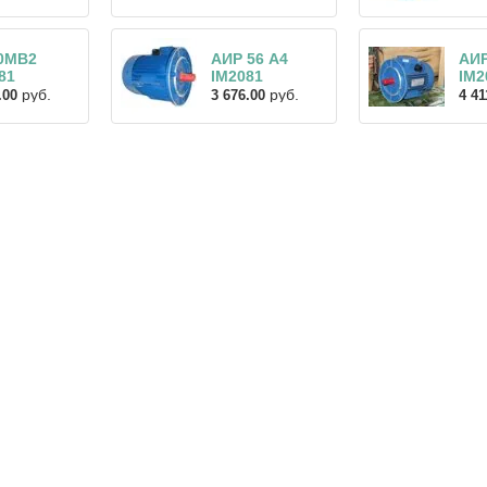
0МВ2
АИР 56 А4
АИ
81
IM2081
IM2
руб.
руб.
.00
3 676.00
4 41