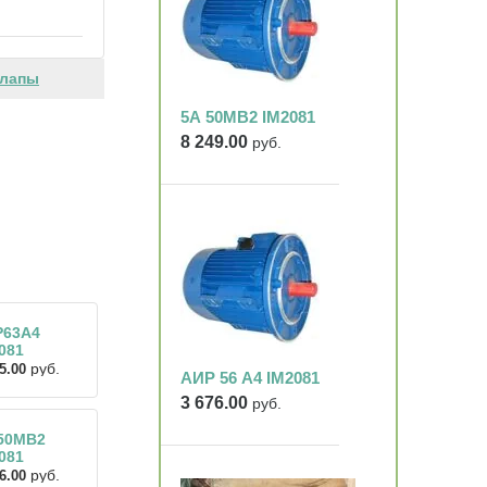
лапы
5А 50МВ2 IM2081
8 249.00
руб.
Р63А4
081
руб.
5.00
АИР 56 А4 IM2081
3 676.00
руб.
50МВ2
081
руб.
6.00