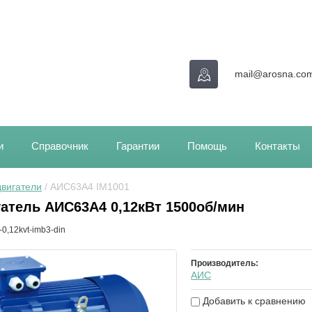
mail@arosna.co
и
Справочник
Гарантии
Помощь
Контакты
вигатели
 / АИС63А4 IM1001
атель АИС63А4 0,12кВт 1500об/мин
-0,12kvt-imb3-din
Производитель:
АИС
Добавить к сравнению