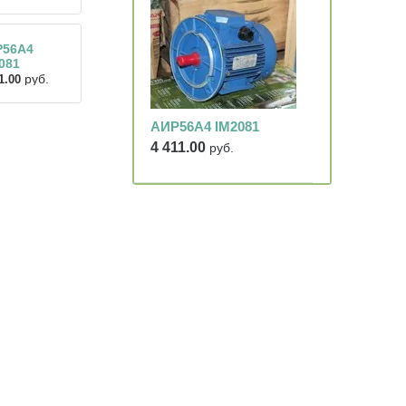
Р56А4
081
руб.
1.00
АИР56А4 IM2081
4 411.00
руб.