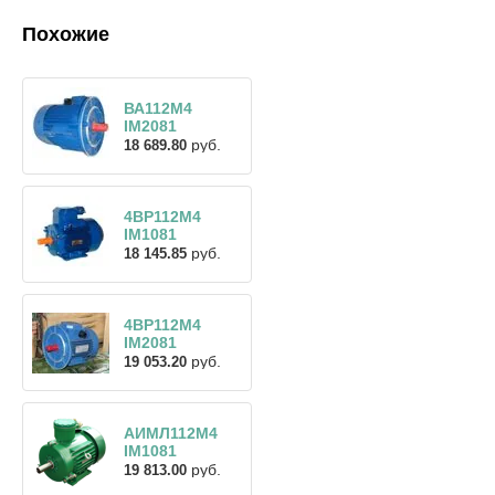
Похожие
ВА112М4
IM2081
руб.
18 689.80
4ВР112М4
IM1081
руб.
18 145.85
4ВР112М4
IM2081
руб.
19 053.20
АИМЛ112М4
IM1081
руб.
19 813.00