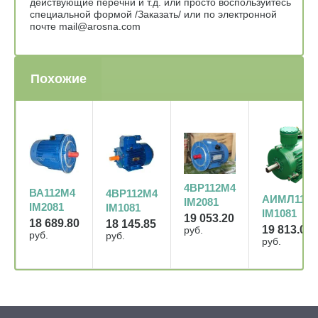
действующие перечни и т.д. или просто воспользуйтесь
специальной формой /Заказать/ или по электронной
почте mail@arosna.com
Похожие
4ВР112М4
ВА112М4
4ВР112М4
АИМЛ112
IM2081
IM2081
IM1081
IM1081
19 053.20
18 689.80
18 145.85
19 813.00
руб.
руб.
руб.
руб.