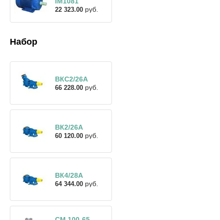
IM1081
руб.
22 323.00
Набор
ВКС2/26А
руб.
66 228.00
ВК2/26А
руб.
60 120.00
ВК4/28А
руб.
64 344.00
СМ 100-65-