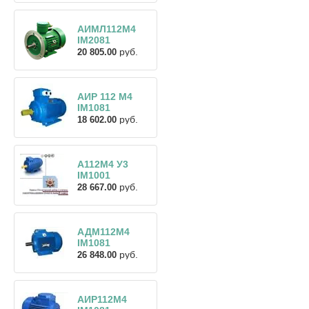
АИМЛ112М4
IM2081
руб.
20 805.00
АИР 112 М4
IM1081
руб.
18 602.00
A112M4 У3
IM1001
руб.
28 667.00
АДМ112М4
IM1081
руб.
26 848.00
АИР112М4