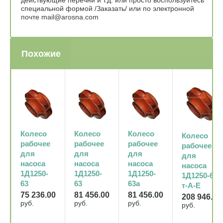
специальной формой /Заказать/ или по электронной
почте mail@arosna.com
Похожие
Колесо
Колесо
Колесо
Колесо
рабочее
рабочее
рабочее
рабочее
для
для
для
для
насоса
насоса
насоса
насоса
1Д1250-
1Д1250-
1Д1250-
1Д1250-63-
63
63
63а
т-А-Е
75 236.00
81 456.00
81 456.00
208 946.00
руб.
руб.
руб.
руб.