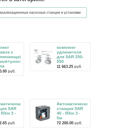
анализационные насосные станции и установки
лект
комплект
авок с
удлинителя
ключающейся
для SAR 250-
ной+уплотнитель
550
ля
руб.
11 663.25
руб.
0.00
матическая
Автоматическая
ция SAR
станция SAR
- RXm 3 -
40 - RXm 3 -
5м
руб.
руб.
2.65
72 200.00