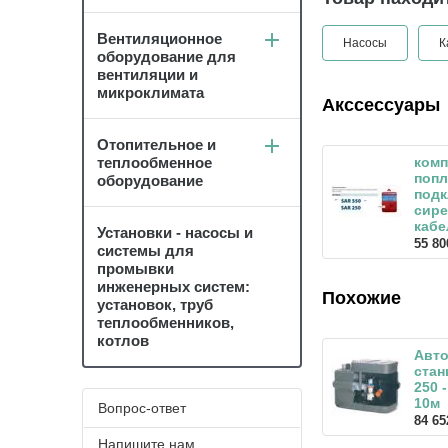
Вентиляционное
Насосы
К
оборудование для
вентиляции и
микроклимата
Акссессуары
Отопительное и
теплообменное
комп
попл
оборудование
под
сире
кабе
Установки - насосы и
55 80
системы для
промывки
инженерных систем:
Похожие
установок, труб
теплообменников,
котлов
Авто
стан
250 
10м
Вопрос-ответ
84 65
Напишите нам