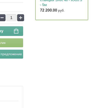
- 5м
72 200.00
руб.
−
+
ну
клик
 предложение