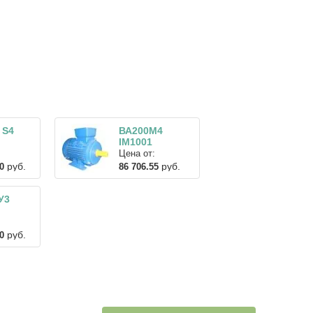
 S4
ВА200М4
IM1001
Цена от:
руб.
руб.
0
86 706.55
У3
руб.
0