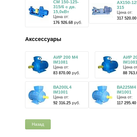
СМ 150-125-
АХ150-12
315/6 с дв.
315
15,0кВт
Цена от:
Цена от:
317 520.00
руб.
176 926.68
Акссессуары
АИР 200 М4
АИР 2
IM1081
IM108
Цена от:
Цена от
руб.
83 870.00
88 763.
ВА200L4
ВА225М4
IM1001
IM1001
Цена от:
Цена от:
руб.
92 316.25
117 295.40
Назад