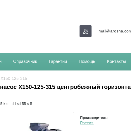
mail@arosna.co
и
Справочник
Гарантии
Помощь
Контакты
/ Х150-125-315
насос Х150-125-315 центробежный горизонт
-k-e-i-d-l-sd-55-s-5
Производитель:
Россия