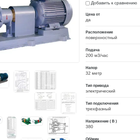
Добавить к сравнению
Цена от
да
Расположение
поверхностный
Подача
200 м3/час
Напор
32 метр
Тип привода
электрический
Тип подключения
трехфазный
Напряжение ( В )
380
Об/мин