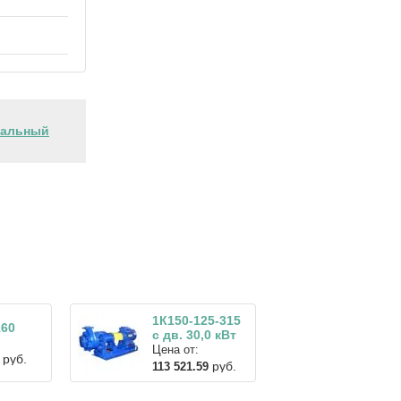
тальный
1К150-125-315
160
с дв. 30,0 кВт
Цена от:
руб.
руб.
113 521.59