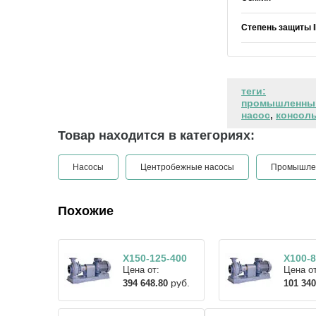
Степень защиты 
теги:
промышленный
насос
,
консол
Товар находится в категориях:
Насосы
Центробежные насосы
Промышле
Похожие
Х150-125-400
Х100-8
Цена от:
Цена от
руб.
394 648.80
101 340