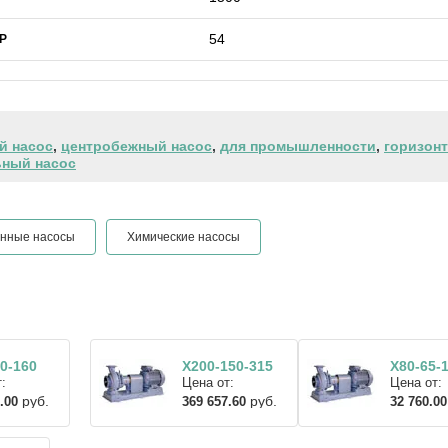
54
IP
 насос
,
центробежный насос
,
для промышленности
,
горизон
ьный насос
нные насосы
Химические насосы
0-160
Х200-150-315
Х80-65-
:
Цена от:
Цена от:
руб.
руб.
.00
369 657.60
32 760.00