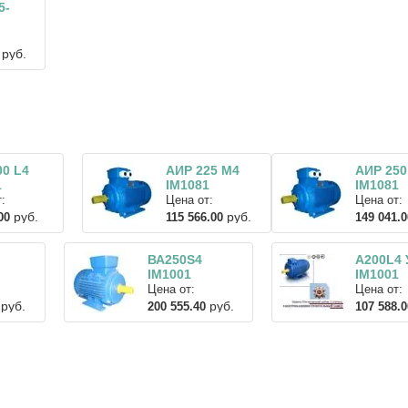
5-
руб.
00 L4
АИР 225 М4
АИР 250
1
IM1081
IM1081
:
Цена от:
Цена от:
руб.
руб.
00
115 566.00
149 041.0
ВА250S4
A200L4 
IM1001
IM1001
Цена от:
Цена от:
руб.
руб.
200 555.40
107 588.0