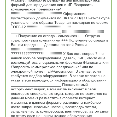
укажите / приложите реквизиты или воспользуйтесь
формой для юридических лиц и ИП /Запросить
коммерческое предложение/
!!!!!!!!!!!!!!!!!!!!!!!!!!!!!!!!!!!!!!!!!!!!!!!!! Оформление
бухгалтерских документов по НК РФ с НДС Счет-фактура
установленного образца Товарная накладная по форме
ТОРГ-12 !!!!!!!!!!!!!!!!!!!!!!!!!!!!!!!!!!!!!!!!!!
________________________ !!!!!!!!!!!!!!!!!!!!!!!!!!!!!!!!!!!!!!!!
+++ Получение со склада - самовывоз +++ Отгрузка
транспортными компаниями +++ Получение со склада в
Вашем городе +++ Доставка по всей России
!!!!!!!!!!!!!!!!!!!!!!!!!!!!!!!!!! ________________________
???????????????!!!!!!!!!!!!!!!!!!! У Вас есть вопрос ?, не
нашли нужное оборудование, деталь, ЗИП, что-то ещё
воспользуйтесь специальными формами /Написать/ или
/Запросить коммерческое предложение/ или по
электронной почте mail@arosna.com В случае, если
требуется подбор оборудования, В заявке желательно
указать всю имеющуюся информацию о оборудовании
________________________ Поставляемый
ассортимент широк, в том числе включает в себя
некоторые специальные виды, которые не возможно на
данный момент разместить в формате интернет
магазина, в данном формате размещены наиболее
часто запрашиваемые насосы, электродвигатели,
запасные части, компрессоры, вентиляторы, автоматику,
по этому если не нашли нужное оборудование,