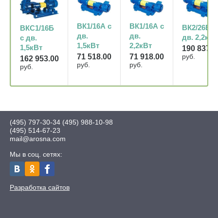
ВК1/16А с
ВК1/16А с
ВК2/26Б с
ВКС1/16Б
дв.
дв.
дв. 2,2кВт
с дв.
1,5кВт
2,2кВт
1,5кВт
190 837.0
руб.
71 518.00
71 918.00
162 953.00
руб.
руб.
руб.
(495) 797-30-34
(495) 988-10-98
(495) 514-67-23
mail@arosna.com
Мы в соц. сетях:
Разработка сайтов