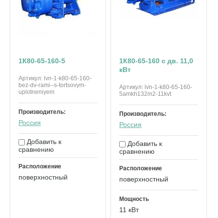
1К80-65-160-5
1К80-65-160 с дв. 11,0
кВт
Артикул:
lvn-1-k80-65-160-
bez-dv-rami--s-tortsovym-
Артикул:
lvn-1-k80-65-160-
uplotneniyem
5amkh132m2-11kvt
Производитель:
Производитель:
Россия
Россия
Добавить к
Добавить к
сравнению
сравнению
Расположение
Расположение
поверхностный
поверхностный
Мощность
11 кВт