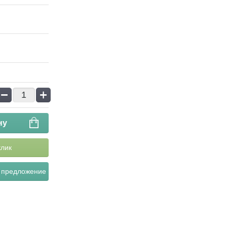
−
+
ну
клик
 предложение