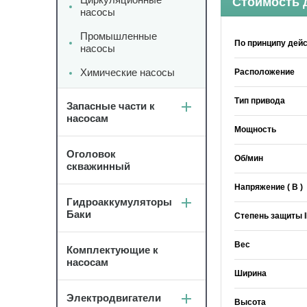
Стоимость 
насосы
Промышленные
По принципу дей
насосы
Химические насосы
Расположение
Тип привода
Запасные части к
насосам
Мощность
Оголовок
Об/мин
скважинный
Напряжение ( В )
Гидроаккумуляторы
Баки
Степень защиты 
Вес
Комплектующие к
насосам
Ширина
Электродвигатели
Высота