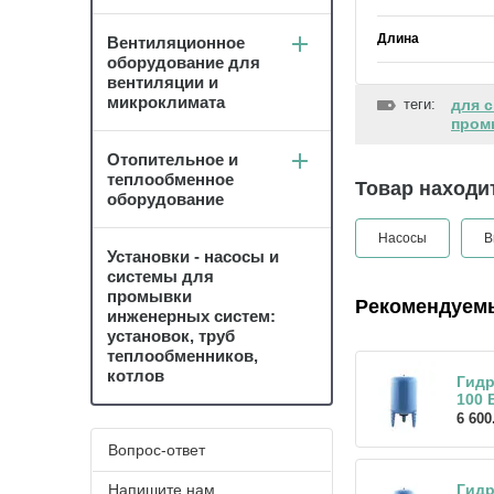
Длина
Вентиляционное
оборудование для
вентиляции и
микроклимата
теги:
для 
пром
Отопительное и
теплообменное
Товар находит
оборудование
Насосы
В
Установки - насосы и
системы для
промывки
Рекомендуем
инженерных систем:
установок, труб
теплообменников,
котлов
Гидр
100 
6 600
Вопрос-ответ
Напишите нам
Гидр