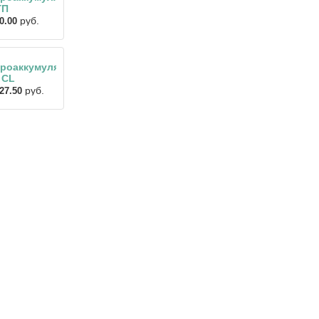
ГП
руб.
0.00
роаккумулятор
 CL
руб.
27.50