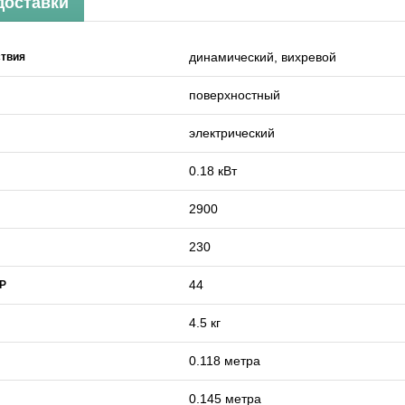
доставки
динамический, вихревой
ствия
поверхностный
электрический
0.18 кВт
2900
230
44
IP
4.5 кг
0.118 метра
0.145 метра