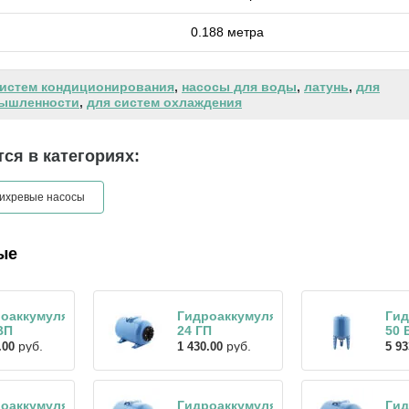
0.188 метра
систем кондиционирования
,
насосы для воды
,
латунь
,
для
ышленности
,
для систем охлаждения
ся в категориях:
ихревые насосы
ые
оаккумулятор
Гидроаккумулятор
Гид
ВП
24 ГП
50 
руб.
руб.
.00
1 430.00
5 93
оаккумулятор
Гидроаккумулятор
Гид