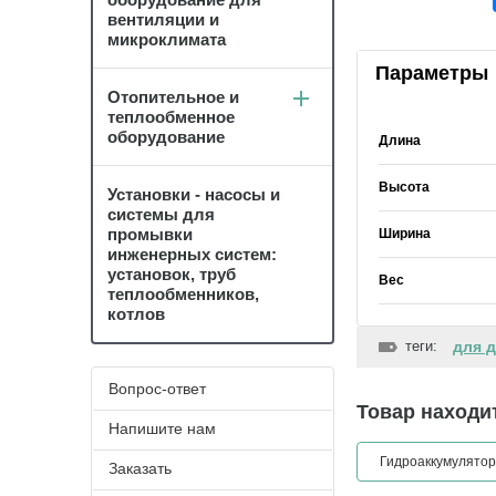
вентиляции и
микроклимата
Параметры
Отопительное и
теплообменное
оборудование
Длина
Высота
Установки - насосы и
системы для
промывки
Ширина
инженерных систем:
установок, труб
Вес
теплообменников,
котлов
теги:
для д
Вопрос-ответ
Товар находит
Напишите нам
Гидроаккумулятор
Заказать