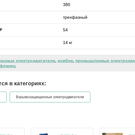
380
трехфазный
54
IP
14 кг
фазные электродвигатели
,
комбик
,
промышленные электродви
фланец
ся в категориях:
и
Взрывозащищенные электродвигатели