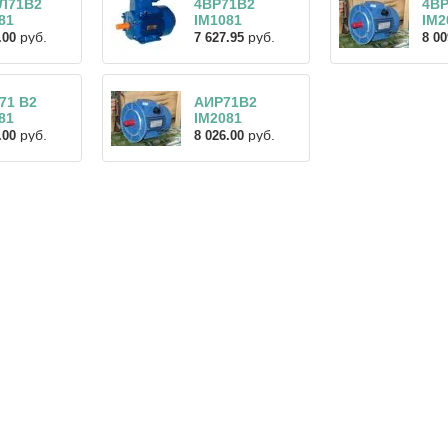
Л71В2
4ВР71В2
4В
81
IM1081
IM2
руб.
руб.
.00
7 627.95
8 00
71 В2
АИР71В2
81
IM2081
руб.
руб.
.00
8 026.00