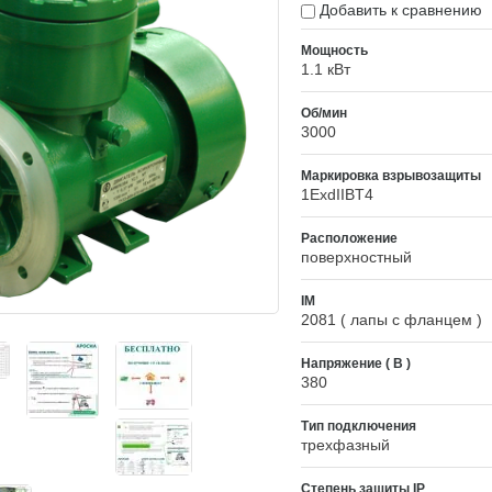
Добавить к сравнению
Мощность
1.1 кВт
Об/мин
3000
Маркировка взрывозащиты
1ExdIIBT4
Расположение
поверхностный
IM
2081 ( лапы с фланцем )
Напряжение ( В )
380
Тип подключения
трехфазный
Степень защиты IP