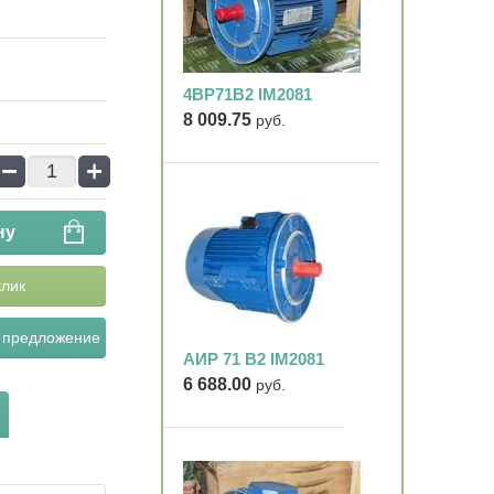
4ВР71В2 IM2081
8 009.75
руб.
−
+
ну
клик
 предложение
АИР 71 В2 IM2081
6 688.00
руб.