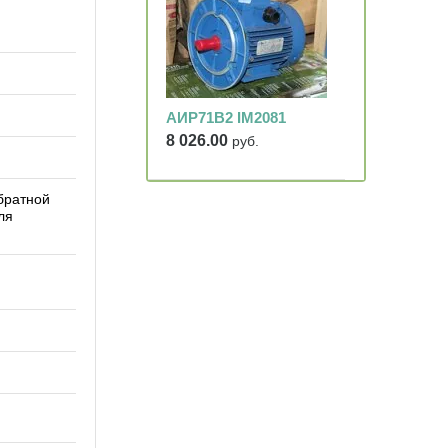
АИР71В2 IM2081
8 026.00
руб.
братной
ля