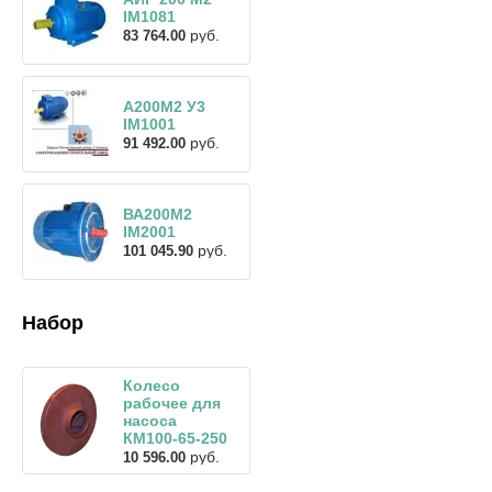
IM1081
руб.
83 764.00
A200M2 У3
IM1001
руб.
91 492.00
ВА200М2
IM2001
руб.
101 045.90
Набор
Колесо
рабочее для
насоса
КМ100-65-250
руб.
10 596.00