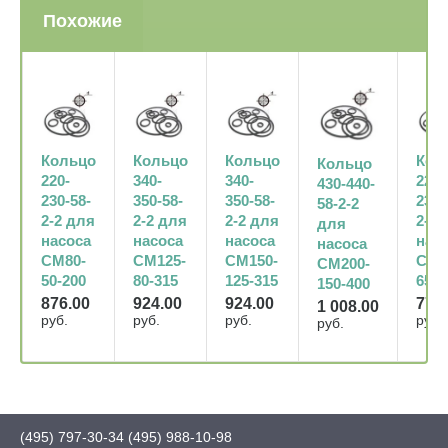
Похожие
Кольцо
Кольцо
Кольцо
Кол
Кольцо
220-
340-
340-
220-
430-440-
230-58-
350-58-
350-58-
230-
58-2-2
2-2 для
2-2 для
2-2 для
2-2 
для
насоса
насоса
насоса
нас
насоса
СМ80-
СМ125-
СМ150-
СМ1
СМ200-
50-200
80-315
125-315
65-2
150-400
876.00
924.00
924.00
779
1 008.00
руб.
руб.
руб.
руб.
руб.
(495) 797-30-34
(495) 988-10-98