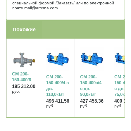
специальной формой /Заказать/ или по электронной
почте mail@arosna.com
Похожие
СМ 200-
СМ 200-
СМ 200-
СМ 200-
150-400/6
150-400/4 с
150-400а/4
150-400
195 312.00
дв.
с дв.
с дв.
руб.
110,0кВт
90,0кВт
75,0кВт
496 411.56
427 455.36
400 384
руб.
руб.
руб.