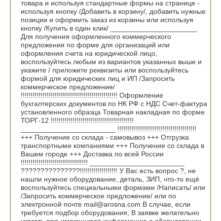
товара и используя стандартные формы на странице -
используя кнопку /Добавить в корзину/, добавить нужные
позиции и оформить заказ из корзины или используя
кнопку /Купить в один клик/ ______________________
Для получения оформленного коммерческого
предложения по форме для организаций или
оформления счета на юридической лицо,
воспользуйтесь любым из вариантов указанных выше и
укажите / приложите реквизиты или воспользуйтесь
формой для юридических лиц и ИП /Запросить
коммерческое предложение/
!!!!!!!!!!!!!!!!!!!!!!!!!!!!!!!!!!!!!!!!!!!!!!!!! Оформление
бухгалтерских документов по НК РФ с НДС Счет-фактура
установленного образца Товарная накладная по форме
ТОРГ-12 !!!!!!!!!!!!!!!!!!!!!!!!!!!!!!!!!!!!!!!!!!
________________________ !!!!!!!!!!!!!!!!!!!!!!!!!!!!!!!!!!!!!!!!
+++ Получение со склада - самовывоз +++ Отгрузка
транспортными компаниями +++ Получение со склада в
Вашем городе +++ Доставка по всей России
!!!!!!!!!!!!!!!!!!!!!!!!!!!!!!!!!! ________________________
???????????????!!!!!!!!!!!!!!!!!!! У Вас есть вопрос ?, не
нашли нужное оборудование, деталь, ЗИП, что-то ещё
воспользуйтесь специальными формами /Написать/ или
/Запросить коммерческое предложение/ или по
электронной почте mail@arosna.com В случае, если
требуется подбор оборудования, В заявке желательно
указать всю имеющуюся информацию о оборудовании