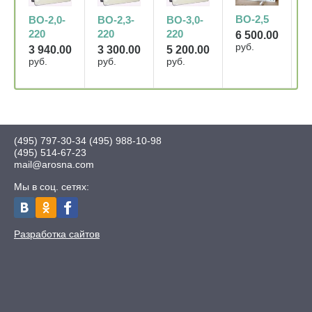
W
ВО-2,5
ВО-2,0-
ВО-2,3-
ВО-3,0-
5
220
220
220
6 500.00
р
руб.
3 940.00
3 300.00
5 200.00
руб.
руб.
руб.
(495) 797-30-34
(495) 988-10-98
(495) 514-67-23
mail@arosna.com
Мы в соц. сетях:
Разработка сайтов