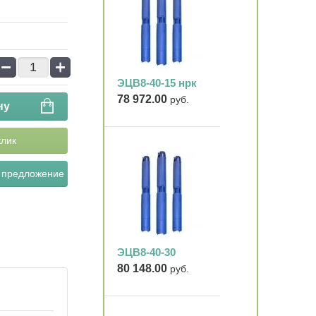
−
+
ЭЦВ8-40-15 нрк
78 972.00
руб.
ну
клик
 предложение
ЭЦВ8-40-30
80 148.00
руб.