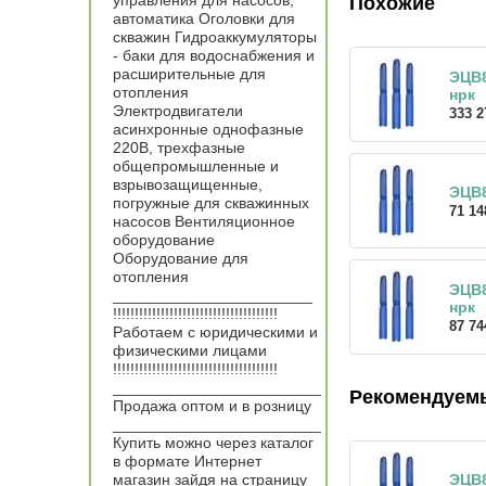
управления для насосов,
Похожие
автоматика Оголовки для
скважин Гидроаккумуляторы
- баки для водоснабжения и
расширительные для
ЭЦВ8
отопления
нрк
Электродвигатели
333 2
асинхронные однофазные
220В, трехфазные
общепромышленные и
взрывозащищенные,
ЭЦВ8
погружные для скважинных
71 14
насосов Вентиляционное
оборудование
Оборудование для
отопления
ЭЦВ8
_______________________
нрк
!!!!!!!!!!!!!!!!!!!!!!!!!!!!!!!!!!!!!!
87 74
Работаем с юридическими и
физическими лицами
!!!!!!!!!!!!!!!!!!!!!!!!!!!!!!!!!!!!!!
________________________
Рекомендуем
Продажа оптом и в розницу
________________________
Купить можно через каталог
в формате Интернет
магазин зайдя на страницу
ЭЦВ8