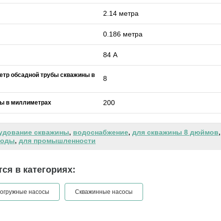
2.14 метра
0.186 метра
84 А
етр обсадной трубы скважины в
8
200
ы в миллиметрах
удование скважины
,
водоснабжение
,
для скважины 8 дюймов
воды
,
для промышленности
ся в категориях:
огружные насосы
Скважинные насосы