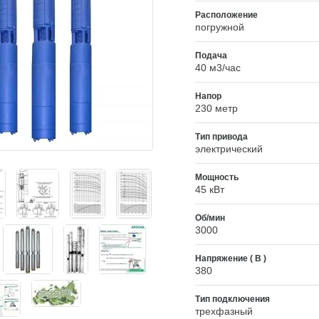
Расположение
погружной
Подача
40 м3/час
Напор
230 метр
Тип привода
электрический
Мощность
45 кВт
Об/мин
3000
Напряжение ( В )
380
Тип подключения
трехфазный