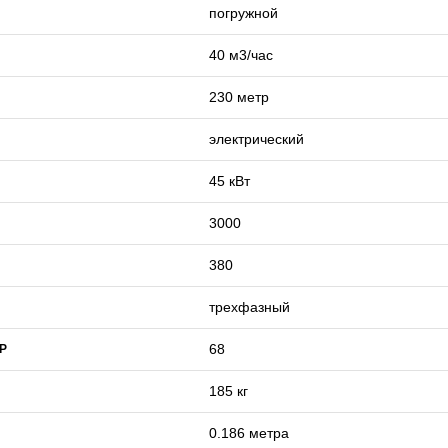
погружной
40 м3/час
230 метр
электрический
45 кВт
3000
380
трехфазный
68
IP
185 кг
0.186 метра