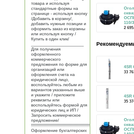
товара и используя
Ого
стандартные формы на
скв
странице - используя кнопку
ОСП
/Добавить в корзину/,
110/
добавить нужные позиции и
2 695
оформить заказ из корзины
или используя кнопку /
Купить в один клик/
Рекомендуем
______________________
Для получения
оформленного
коммерческого
предложения по форме для
4SR 6
организаций или
33 76
оформления счета на
юридической лицо,
воспользуйтесь любым из
вариантов указанных выше
и укажите / приложите
4SR 
реквизиты или
35 37
воспользуйтесь формой для
юридических лиц и ИП /
Запросить коммерческое
Ого
предложение/
скв
!!!!!!!!!!!!!!!!!!!!!!!!!!!!!!!!!!!!!!!!!!!!!!!!!
ОСП
Оформление бухгалтерских