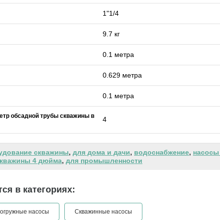
1"1/4
9.7 кг
0.1 метра
0.629 метра
0.1 метра
етр обсадной трубы скважины в
4
удование скважины
,
для дома и дачи
,
водоснабжение
,
насосы
скважины 4 дюйма
,
для промышленности
ся в категориях:
огружные насосы
Скважинные насосы