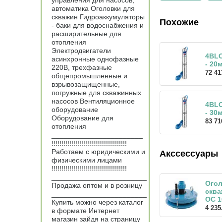
управления для насосов,
автоматика Оголовки для
скважин Гидроаккумуляторы
Похожие
- баки для водоснабжения и
расширительные для
отопления
Электродвигатели
4BLO
асинхронные однофазные
- 20
220В, трехфазные
72 41
общепромышленные и
взрывозащищенные,
погружные для скважинных
насосов Вентиляционное
4BLO
оборудование
- 30
Оборудование для
83 71
отопления
_______________________
!!!!!!!!!!!!!!!!!!!!!!!!!!!!!!!!!!!!!!
Работаем с юридическими и
Акссессуары
физическими лицами
!!!!!!!!!!!!!!!!!!!!!!!!!!!!!!!!!!!!!!
________________________
Ого
Продажа оптом и в розницу
скв
________________________
ОС 1
Купить можно через каталог
4 235
в формате Интернет
магазин зайдя на страницу