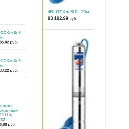
4BLOCKm 6/ 9 - 20м
93 102.99
руб.
OCKm 6/ 6
0м
руб.
85.82
OCKm 6/ 9
0м
руб.
33.22
ловок
важинный
Б110-
/32
руб.
0.00