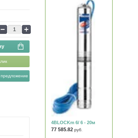
−
+
ну
клик
 предложение
4BLOCKm 6/ 6 - 20м
77 585.82
руб.