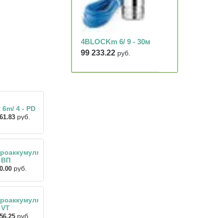
4BLOCKm 6/ 9 - 30м
99 233.22
руб.
 6m/ 4 - PD
руб.
61.83
роаккумулятор
 ВП
руб.
0.00
роаккумулятор
 VT
руб.
56.25