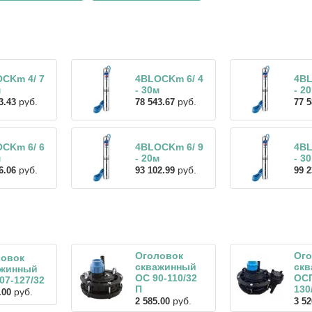
CKm 4/ 7
4BLOCKm 6/ 4
4BL
м
- 30м
- 2
руб.
руб.
3.43
78 543.67
77 5
CKm 6/ 6
4BLOCKm 6/ 9
4BL
м
- 20м
- 3
руб.
руб.
6.06
93 102.99
99 2
Оголовок
Ого
ловок
скважинный
ск
ажинный
ОС 90-110/32
ОСП
07-127/32
П
130
руб.
.00
руб.
2 585.00
3 52