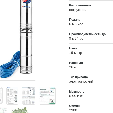
Расположение
погружной
Подача
6 м3/час
Производительность до
9 м3/час
Напор
19 метр
Напор до
26 м
Тип привода
электрический
Мощность
0.55 кВт
Об/мин
2900