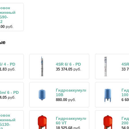
ловок
ажинный
Б90-
32
руб.
.00
ые
/ 4 - PD
4SR 6/ 6 - PD
4SR
руб.
руб.
1.83
35 374.05
33 7
Гидроаккумулятор
Гид
6m/ 6 - PD
10В
100
руб.
4.05
руб.
880.00
6 60
ловок
Гидроаккумулятор
Гид
ажинный
60 VT
200
Б130-
руб.
18 525.68
54 0