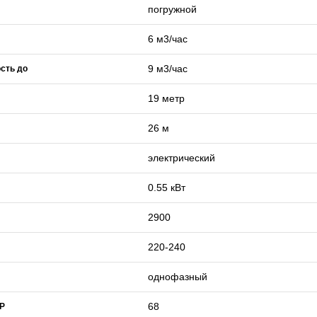
погружной
6 м3/час
9 м3/час
сть до
19 метр
26 м
электрический
0.55 кВт
2900
220-240
однофазный
68
IP