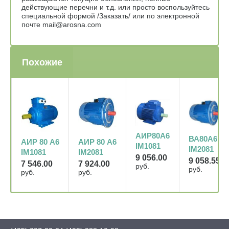
действующие перечни и т.д. или просто воспользуйтесь
специальной формой /Заказать/ или по электронной
почте mail@arosna.com
Похожие
АИР80А6
ВА80А6
АИР 80 А6
АИР 80 А6
IM1081
IM2081
IM1081
IM2081
9 056.00
9 058.55
7 546.00
7 924.00
руб.
руб.
руб.
руб.