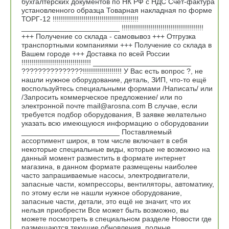
бухгалтерских документов по НК РФ с НДС Счет-фактура
установленного образца Товарная накладная по форме
ТОРГ-12 !!!!!!!!!!!!!!!!!!!!!!!!!!!!!!!!!!!!!!!!!!
________________________ !!!!!!!!!!!!!!!!!!!!!!!!!!!!!!!!!!!!!!!!
+++ Получение со склада - самовывоз +++ Отгрузка
транспортными компаниями +++ Получение со склада в
Вашем городе +++ Доставка по всей России
!!!!!!!!!!!!!!!!!!!!!!!!!!!!!!!!!! ________________________
???????????????!!!!!!!!!!!!!!!!!!! У Вас есть вопрос ?, не
нашли нужное оборудование, деталь, ЗИП, что-то ещё
воспользуйтесь специальными формами /Написать/ или
/Запросить коммерческое предложение/ или по
электронной почте mail@arosna.com В случае, если
требуется подбор оборудования, В заявке желательно
указать всю имеющуюся информацию о оборудовании
________________________ Поставляемый
ассортимент широк, в том числе включает в себя
некоторые специальные виды, которые не возможно на
данный момент разместить в формате интернет
магазина, в данном формате размещены наиболее
часто запрашиваемые насосы, электродвигатели,
запасные части, компрессоры, вентиляторы, автоматику,
по этому если не нашли нужное оборудование,
запасные части, детали, это ещё не значит, что их
нельзя приобрести Все может быть возможно, вы
можете посмотреть в специальном разделе Новости где
размещаются текущие обновления, полные