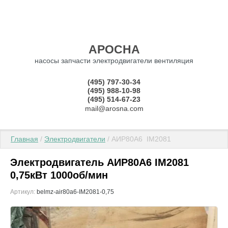
АРОСНА
насосы запчасти электродвигатели вентиляция
(495) 797-30-34
(495) 988-10-98
(495) 514-67-23
mail@arosna.com
Главная
 / 
Электродвигатели
 / АИР80А6  IM2081
Электродвигатель АИР80А6 IM2081
0,75кВт 1000об/мин
Артикул:
belmz-air80a6-IM2081-0,75