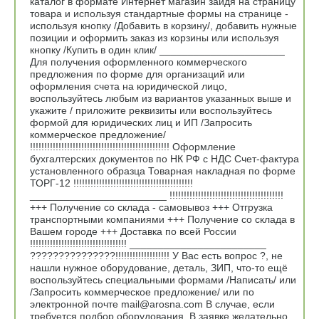
каталог в формате Интернет магазин зайдя на страницу
товара и используя стандартные формы на странице -
используя кнопку /Добавить в корзину/, добавить нужные
позиции и оформить заказ из корзины или используя
кнопку /Купить в один клик/ ______________________
Для получения оформленного коммерческого
предложения по форме для организаций или
оформления счета на юридической лицо,
воспользуйтесь любым из вариантов указанных выше и
укажите / приложите реквизиты или воспользуйтесь
формой для юридических лиц и ИП /Запросить
коммерческое предложение/
!!!!!!!!!!!!!!!!!!!!!!!!!!!!!!!!!!!!!!!!!!!!!!!!! Оформление
бухгалтерских документов по НК РФ с НДС Счет-фактура
установленного образца Товарная накладная по форме
ТОРГ-12 !!!!!!!!!!!!!!!!!!!!!!!!!!!!!!!!!!!!!!!!!!
________________________ !!!!!!!!!!!!!!!!!!!!!!!!!!!!!!!!!!!!!!!!
+++ Получение со склада - самовывоз +++ Отгрузка
транспортными компаниями +++ Получение со склада в
Вашем городе +++ Доставка по всей России
!!!!!!!!!!!!!!!!!!!!!!!!!!!!!!!!!! ________________________
???????????????!!!!!!!!!!!!!!!!!!! У Вас есть вопрос ?, не
нашли нужное оборудование, деталь, ЗИП, что-то ещё
воспользуйтесь специальными формами /Написать/ или
/Запросить коммерческое предложение/ или по
электронной почте mail@arosna.com В случае, если
требуется подбор оборудования, В заявке желательно