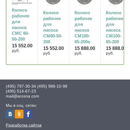
Колесо
Колесо
Колесо
Колесо
рабочее
рабочее
рабочее
рабочее
для
для
для
для
насоса
насоса
насоса
насоса
СМС 80-
СМ80-50-
СМ100-
СМ100-
50-200
200
65-200а
65-200
15 552.00
15 552.00
15 888.00
15 888.00
руб.
руб.
руб.
руб.
(495) 797-30-34
(495) 988-10-98
(495) 514-67-23
mail@arosna.com
Мы в соц. сетях:
Разработка сайтов