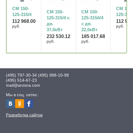
СМ 150-
СМ 150-
СМ 150-
СМ 150-
125-315/4
125-315
125-315/4 с
125-315б/4
112 968.00
112 968
дв.
с дв.
руб.
руб.
37,0кВт
22,0кВт
232 530.12
185 017.68
руб.
руб.
(495) 797-30-34
(495) 988-10-98
(495) 514-67-23
mail@arosna.com
Мы в соц. сетях:
Разработка сайтов