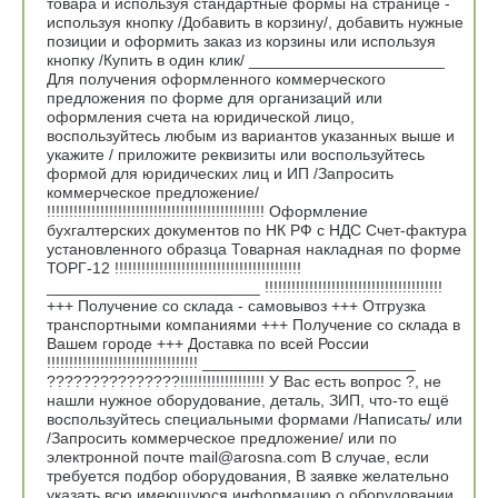
товара и используя стандартные формы на странице -
используя кнопку /Добавить в корзину/, добавить нужные
позиции и оформить заказ из корзины или используя
кнопку /Купить в один клик/ ______________________
Для получения оформленного коммерческого
предложения по форме для организаций или
оформления счета на юридической лицо,
воспользуйтесь любым из вариантов указанных выше и
укажите / приложите реквизиты или воспользуйтесь
формой для юридических лиц и ИП /Запросить
коммерческое предложение/
!!!!!!!!!!!!!!!!!!!!!!!!!!!!!!!!!!!!!!!!!!!!!!!!! Оформление
бухгалтерских документов по НК РФ с НДС Счет-фактура
установленного образца Товарная накладная по форме
ТОРГ-12 !!!!!!!!!!!!!!!!!!!!!!!!!!!!!!!!!!!!!!!!!!
________________________ !!!!!!!!!!!!!!!!!!!!!!!!!!!!!!!!!!!!!!!!
+++ Получение со склада - самовывоз +++ Отгрузка
транспортными компаниями +++ Получение со склада в
Вашем городе +++ Доставка по всей России
!!!!!!!!!!!!!!!!!!!!!!!!!!!!!!!!!! ________________________
???????????????!!!!!!!!!!!!!!!!!!! У Вас есть вопрос ?, не
нашли нужное оборудование, деталь, ЗИП, что-то ещё
воспользуйтесь специальными формами /Написать/ или
/Запросить коммерческое предложение/ или по
электронной почте mail@arosna.com В случае, если
требуется подбор оборудования, В заявке желательно
указать всю имеющуюся информацию о оборудовании