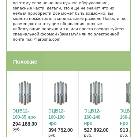
по этому если не нашли нужное оборудование,
запасные части, детали, это ещё не значит, что их
нельзя приобрести Все может быть возможно, вы
можете посмотреть в специальном разделе Новости где
размещаются текущие обновления, полные
действующие перечни и т.д. или просто воспользуйтесь
специальной формой /Заказать/ или по электронной
почте mail@arosna.com
Похожие
ЭЦВ12-
ЭЦВ12-
ЭЦВ12-
ЭЦВ12-
160-65 нро
160-100
160-140
160-200
нро
нро
нро
294 168.00
руб.
394 752.00
527 892.00
913 272
руб.
руб.
руб.