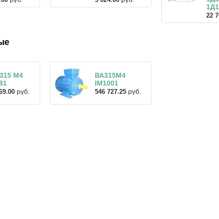
1Д1
22 7
ые
315 M4
ВА315М4
81
IM1001
руб.
руб.
69.00
546 727.25