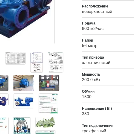
Расположение
поверхностный
Подача
800 м3/час
Напор
56 метр
Тип привода
электрический
Мощность
200.0 кВт
Об/мин
1500
Напряжение ( В )
380
Тип подключения
трехфазный