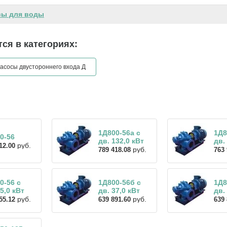
сы для воды
ся в категориях:
асосы двустороннего входа Д
1Д800-56а с
1Д8
0-56
дв. 132,0 кВт
дв.
руб.
12.00
руб.
789 418.08
763 
0-56 с
1Д800-56б с
1Д8
55,0 кВт
дв. 37,0 кВт
дв.
руб.
руб.
55.12
639 891.60
639 