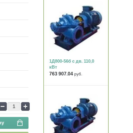
1Д800-56б с дв. 110,0
кВт
763 907.04
руб.
−
+
ну