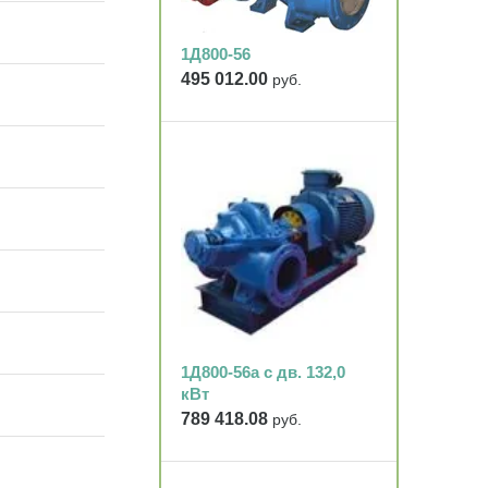
1Д800-56
495 012.00
руб.
1Д800-56а с дв. 132,0
кВт
789 418.08
руб.