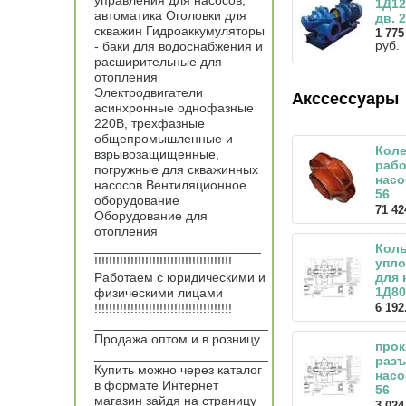
управления для насосов,
1Д12
автоматика Оголовки для
дв. 
скважин Гидроаккумуляторы
1 775
руб.
- баки для водоснабжения и
расширительные для
отопления
Электродвигатели
Акссессуары
асинхронные однофазные
220В, трехфазные
общепромышленные и
Кол
взрывозащищенные,
рабо
погружные для скважинных
насо
насосов Вентиляционное
56
оборудование
71 42
Оборудование для
отопления
_______________________
Кол
!!!!!!!!!!!!!!!!!!!!!!!!!!!!!!!!!!!!!!
упл
Работаем с юридическими и
для 
1Д80
физическими лицами
!!!!!!!!!!!!!!!!!!!!!!!!!!!!!!!!!!!!!!
6 192
________________________
Продажа оптом и в розницу
прок
________________________
разъ
Купить можно через каталог
насо
в формате Интернет
56
магазин зайдя на страницу
3 024