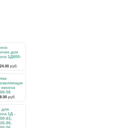
есо
очее для
оса 1Д800-
руб.
24.00
лка
правляющая
 насоса
00-56
руб.
8.00
 для
оса 1Д -
00-63,
30-90,
00-56,