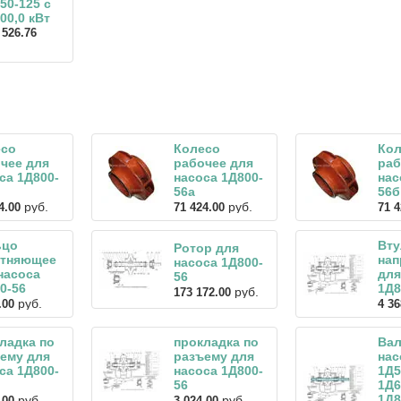
50-125 с
200,0 кВт
 526.76
есо
Колесо
Кол
чее для
рабочее для
раб
са 1Д800-
насоса 1Д800-
нас
56а
56б
руб.
руб.
4.00
71 424.00
71 4
ьцо
Вту
Ротор для
отняющее
на
насоса 1Д800-
насоса
для
56
0-56
1Д8
руб.
173 172.00
руб.
.00
4 36
ладка по
прокладка по
Вал
ему для
разъему для
нас
са 1Д800-
насоса 1Д800-
1Д5
56
1Д6
1Д8
руб.
руб.
.00
3 024.00