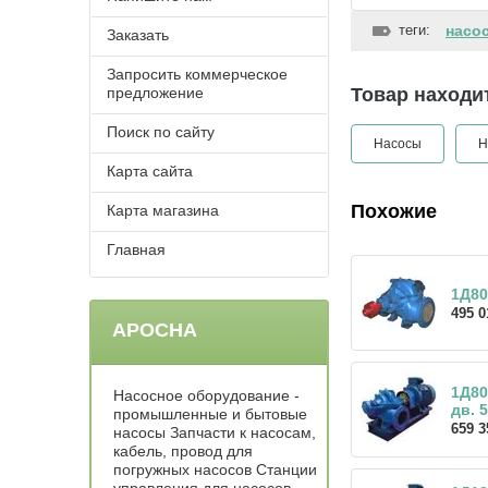
теги:
насо
Заказать
Запросить коммерческое
предложение
Товар находит
Поиск по сайту
Насосы
Н
Карта сайта
Похожие
Карта магазина
Главная
1Д80
495 0
АРОСНА
1Д80
Насосное оборудование -
дв. 
промышленные и бытовые
659 3
насосы Запчасти к насосам,
кабель, провод для
погружных насосов Станции