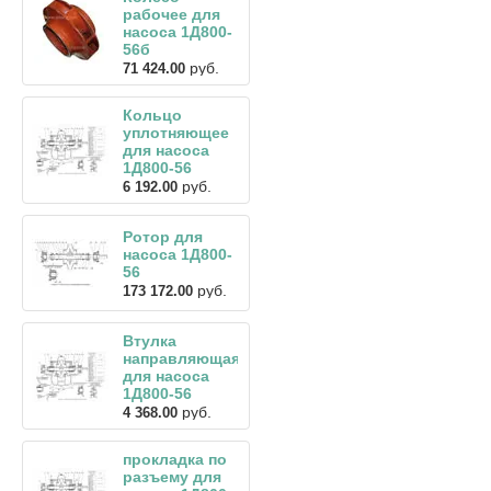
рабочее для
насоса 1Д800-
56б
руб.
71 424.00
Кольцо
уплотняющее
для насоса
1Д800-56
руб.
6 192.00
Ротор для
насоса 1Д800-
56
руб.
173 172.00
Втулка
направляющая
для насоса
1Д800-56
руб.
4 368.00
прокладка по
разъему для