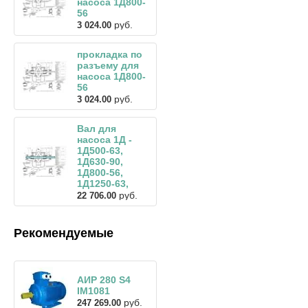
насоса 1Д800-
56
руб.
3 024.00
прокладка по
разъему для
насоса 1Д800-
56
руб.
3 024.00
Вал для
насоса 1Д -
1Д500-63,
1Д630-90,
1Д800-56,
1Д1250-63,
руб.
22 706.00
Рекомендуемые
АИР 280 S4
IM1081
руб.
247 269.00