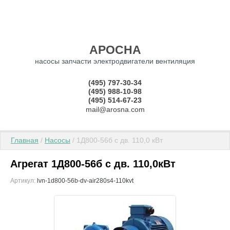
АРОСНА
насосы запчасти электродвигатели вентиляция
(495) 797-30-34
(495) 988-10-98
(495) 514-67-23
mail@arosna.com
Главная
 / 
Насосы
 / 1Д800-56б с дв. 110,0 кВт
Агрегат 1Д800-56б с дв. 110,0кВт
Артикул:
lvn-1d800-56b-dv-air280s4-110kvt