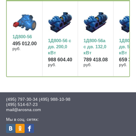
1Д800-56
1Д800-56 с
1Д800-56а
1Д800-5
495 012.00
дв. 200,0
с дв. 132,0
дв. 55,0
руб.
кВт
кВт
кВт
988 604.40
789 418.08
659 355
руб.
руб.
руб.
(495) 797-30-34
(495) 988-10-98
(495) 514-67-23
mail@arosna.com
Мы в соц. сетях: